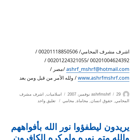
اشرف مشرف المحامي/ 00201118850506 /
00201004624392 /00201224321055 /
ashrf_mshrf@hotmail.com
/مصر /
www.ashrfmshrf.com
/ ولله الأمر من قبل ومن بعد
الكاتب
نُشرت
التصنيفات
29 نوفمبر، 2007
ashrfmshrf
اسلامبات
,
اشرف مشرف
في
على
المحامي
,
حقوق انسان
,
محاماة
,
محامي
تعليق واحد
ليس
دفاعا
عن
يريدون ليطفؤوا نور الله بأفواههم
المحاماة
ولكن
والله متم نوره ولو كره الكافرون
دفاعا