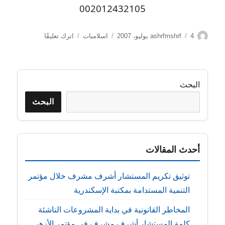
002012432105
الكاتب
نُشرت
التصنيفات
على
4 يوليو، 2007
ashrfmshrf
اسلامبات
اترك تعليقًا
في
يريدون
ليطفؤوا
نور
الله
البحث
بأفواههم
والله
البحث
متم
نوره
ولو
كره
أحدث المقالات
الكافرون
توثيق تكريم المستشار أشرف مشرف خلال مؤتمر
التنمية المستدامة بمكتبة الإسكندرية
المخاطر القانونية في بداية المشروعات الناشئة
كلمة المستشار أشرف مشرف في مؤتمر الأزهر