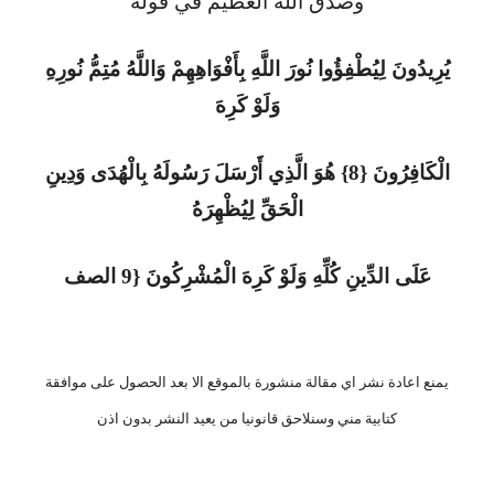
وصدق الله العظيم في قوله
يُرِيدُونَ لِيُطْفِؤُوا نُورَ اللَّهِ بِأَفْوَاهِهِمْ وَاللَّهُ مُتِمُّ نُورِهِ
وَلَوْ كَرِهَ
الْكَافِرُونَ {8} هُوَ الَّذِي أَرْسَلَ رَسُولَهُ بِالْهُدَى وَدِينِ
الْحَقِّ لِيُظْهِرَهُ
عَلَى الدِّينِ كُلِّهِ وَلَوْ كَرِهَ الْمُشْرِكُونَ {9 الصف
يمنع اعادة نشر اي مقالة منشورة بالموقع الا بعد الحصول على موافقة
كتابية مني وسنلاحق قانونيا من يعيد النشر بدون اذن