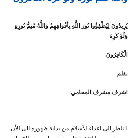
عن
العدالة
يُرِيدُونَ لِيُطْفِؤُوا نُورَ اللَّهِ بِأَفْوَاهِهِمْ وَاللَّهُ مُتِمُّ نُورِهِ
وَلَوْ كَرِهَ
الْكَافِرُونَ
بقلم
اشرف مشرف المحامي
الناظر الى اعداء الأسلام من بداية ظهوره الى الأن