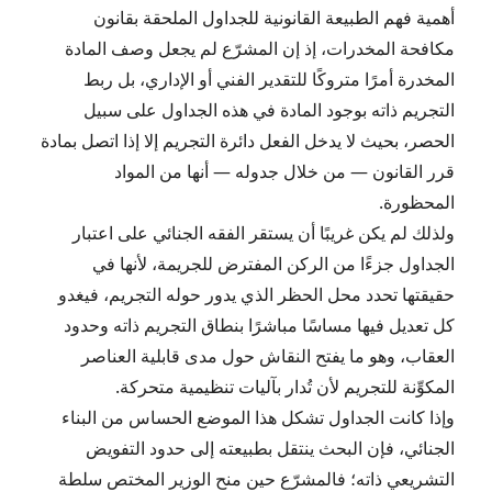
أهمية فهم الطبيعة القانونية للجداول الملحقة بقانون
مكافحة المخدرات، إذ إن المشرّع لم يجعل وصف المادة
المخدرة أمرًا متروكًا للتقدير الفني أو الإداري، بل ربط
التجريم ذاته بوجود المادة في هذه الجداول على سبيل
الحصر، بحيث لا يدخل الفعل دائرة التجريم إلا إذا اتصل بمادة
قرر القانون — من خلال جدوله — أنها من المواد
المحظورة.
ولذلك لم يكن غريبًا أن يستقر الفقه الجنائي على اعتبار
الجداول جزءًا من الركن المفترض للجريمة، لأنها في
حقيقتها تحدد محل الحظر الذي يدور حوله التجريم، فيغدو
كل تعديل فيها مساسًا مباشرًا بنطاق التجريم ذاته وحدود
العقاب، وهو ما يفتح النقاش حول مدى قابلية العناصر
المكوِّنة للتجريم لأن تُدار بآليات تنظيمية متحركة.
وإذا كانت الجداول تشكل هذا الموضع الحساس من البناء
الجنائي، فإن البحث ينتقل بطبيعته إلى حدود التفويض
التشريعي ذاته؛ فالمشرّع حين منح الوزير المختص سلطة