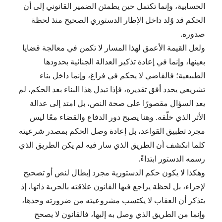
الحسابية، وإنما تكتمل حين يطمئن الضمير القانوني إلى أن
الحكم قد وُلد داخل الإطار الدستوري الصحيح منذ لحظة
صدوره.
ولعل القيمة الأعمق لهذا المسار لا تكمن في معالجة قضايا
بعينها، وإنما في إعادة تذكير العدالة الجنائية بحدودها
الطبيعية؛ فالقاضي لا يحكم في فراغ، وإنما داخل بناء
تشريعي يحدد أفق تقديره، فإذا تبدل هذا البناء بعد الحكم، لم
يعد السؤال مقصورًا على صحة النص، بل امتد إلى عدالة
الأثر الذي خلّفه. وهنا يصبح دور الدفاع والقضاء معًا ليس
مجرد تطبيق القواعد، بل إعادة وصل الحكم بمصدر شرعيته
كلما انكشف أن الطريق الذي سار فيه لم يكن الطريق الذي
رسمه الدستور ابتداءً.
وهكذا لا يكون حكم الدستورية مجرد إبطال لنص أو تصحيح
لإجراء، بل لحظة يراجع فيها القانون علاقته بالحرية ذاتها، إذ
يتذكر أن العقاب لا يكتسب مشروعيته من ضرورته وحدها،
وإنما من الطريق الذي وصل به إليها، فالقانون لا يصحح