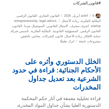
#قانون_الشركات
الكاتب
نُشرت
التصنيفات
9 أبريل، 2026
ashrf
القانون التجاري
,
القانون الرقمي
,
في
الوسوم
الملكية الفكرية
,
ريادة الأعمال
,
legal advice
,
entrepreneurship
startup
,
اشرف مشرف
,
الامتثال القانوني
,
السوشيال ميديا
,
القانون
,
القانون الرقمي
,
المسؤولية القانونية
,
الملكية الفكرية
,
تأسيس شركة
,
حماية الافكار
,
ريادة الاعمال
,
قانون الشركات
,
محامي بالنقض
,
على
مشروعات ناشئة
اترك تعليقًا
المخاطر
القانونية
في
الخلل الدستوري وأثره على
بداية
المشروعات
الأحكام الجنائية: قراءة في حدود
الناشئة
كلمة
الشرعية بعد تعديل جداول
المستشار
المخدرات
أشرف
مشرف
قراءة تحليلية معمقة في آثار حكم المحكمة
في
مؤتمر
الدستورية العليا بشأن جداول المواد المخدرة،
الأزهر