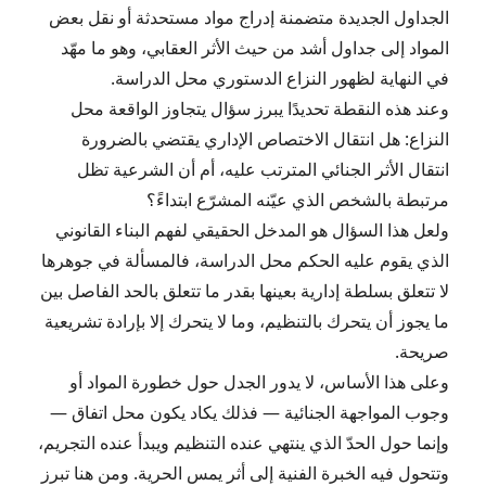
الجداول الجديدة متضمنة إدراج مواد مستحدثة أو نقل بعض
المواد إلى جداول أشد من حيث الأثر العقابي، وهو ما مهّد
في النهاية لظهور النزاع الدستوري محل الدراسة.
وعند هذه النقطة تحديدًا يبرز سؤال يتجاوز الواقعة محل
النزاع: هل انتقال الاختصاص الإداري يقتضي بالضرورة
انتقال الأثر الجنائي المترتب عليه، أم أن الشرعية تظل
مرتبطة بالشخص الذي عيّنه المشرّع ابتداءً؟
ولعل هذا السؤال هو المدخل الحقيقي لفهم البناء القانوني
الذي يقوم عليه الحكم محل الدراسة، فالمسألة في جوهرها
لا تتعلق بسلطة إدارية بعينها بقدر ما تتعلق بالحد الفاصل بين
ما يجوز أن يتحرك بالتنظيم، وما لا يتحرك إلا بإرادة تشريعية
صريحة.
وعلى هذا الأساس، لا يدور الجدل حول خطورة المواد أو
وجوب المواجهة الجنائية — فذلك يكاد يكون محل اتفاق —
وإنما حول الحدّ الذي ينتهي عنده التنظيم ويبدأ عنده التجريم،
وتتحول فيه الخبرة الفنية إلى أثر يمس الحرية. ومن هنا تبرز