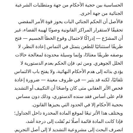
الحساسية بين حجية الأحكام من جهة ومتطلبات الشرعية
الجنائية من جهة أخرى.
فالأصل أن الحكم الجنائي البات يحوز قوة الأمر المقضي
تحقيقًا لاستقرار المراكز القانونية وصونًا لهيبة القضاء، غير
أن المشرّع — إدراكًا لاحتمال وقوع الخطأ الجسيم — فتح
طريقًا استثنائيًا للطعن يتمثل في التماس إعادة النظر، لا
بوصفه طريقًا معتادًا، وإنما وسيلة محدودة لمعالجة حالات
الخلل الجوهري. ومن ثم، فإن الحكم بعدم الدستورية لا
يؤدي بذاته إلى هدم الأحكام النهائية، ولا يفتح باب الالتماس
تلقائيًا، لكنه قد يثير — في ظروف معينة — ضرورة إعادة
فحص الأثر العقابي متى كان واضحًا أن التكييف أو التشديد
قام على أساس فقد سنده الدستوري، وذلك دون مساس
بحجية الأحكام إلا في الحدود التي يجيزها القانون.
ويختلف هذا الأثر تبعًا لموقع المادة المخدرة داخل الجداول؛
فإذا كانت المادة قائمة أصلًا ثم نُقلت إلى درجة أشد،
انصرف البحث إلى مشروعية التشديد لا إلى أصل التجريم.