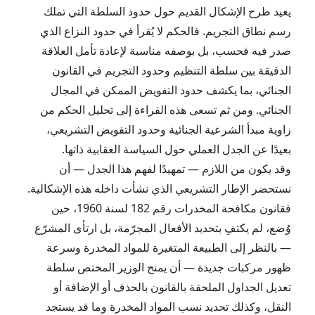
يعيد طرح الإشكال القديم حول حدود السلطة التي تملك
رسم نطاق التجريم. فالحكم لا يُقرأ في حدود النزاع الذي
صدر فيه فحسب، بل بوصفه مناسبة لإعادة تأمل العلاقة
الدقيقة بين سلطة التنظيم وحدود التجريم في القانون
الجنائي، بما يكشف حدود التفويض الممكن في المجال
الجنائي. ومن ثم تسعى هذه القراءة إلى تحليل الحكم من
زاوية مبدأ الشرعية الجنائية وحدود التفويض التشريعي،
بعيدًا عن الجدل العملي حول السياسة العقابية ذاتها.
وقد يكون من اللازم — تمهيدًا لفهم هذا الجدل — أن
نستحضر الإطار التشريعي الذي نشأت داخله هذه الإشكالية.
فقانون مكافحة المخدرات رقم 182 لسنة 1960، حين
وُضع، لم يكتفِ بتحديد الأفعال المجرّمة، بل ارتأى المشرّع
— بالنظر إلى الطبيعة المتغيرة للمواد المخدرة وسرعة
ظهور مركبات جديدة — أن يمنح الوزير المختص سلطة
تعديل الجداول الملحقة بالقانون بالحذف أو الإضافة أو
النقل، وكذلك تحديد نسب المواد المخدرة وما قد يستجد