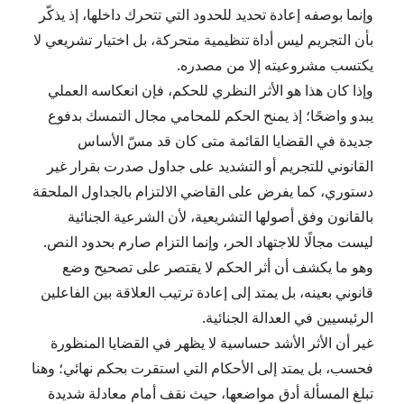
وإنما بوصفه إعادة تحديد للحدود التي تتحرك داخلها، إذ يذكّر
بأن التجريم ليس أداة تنظيمية متحركة، بل اختيار تشريعي لا
يكتسب مشروعيته إلا من مصدره.
وإذا كان هذا هو الأثر النظري للحكم، فإن انعكاسه العملي
يبدو واضحًا؛ إذ يمنح الحكم للمحامي مجال التمسك بدفوع
جديدة في القضايا القائمة متى كان قد مسّ الأساس
القانوني للتجريم أو التشديد على جداول صدرت بقرار غير
دستوري، كما يفرض على القاضي الالتزام بالجداول الملحقة
بالقانون وفق أصولها التشريعية، لأن الشرعية الجنائية
ليست مجالًا للاجتهاد الحر، وإنما التزام صارم بحدود النص.
وهو ما يكشف أن أثر الحكم لا يقتصر على تصحيح وضع
قانوني بعينه، بل يمتد إلى إعادة ترتيب العلاقة بين الفاعلين
الرئيسيين في العدالة الجنائية.
غير أن الأثر الأشد حساسية لا يظهر في القضايا المنظورة
فحسب، بل يمتد إلى الأحكام التي استقرت بحكم نهائي؛ وهنا
تبلغ المسألة أدق مواضعها، حيث نقف أمام معادلة شديدة