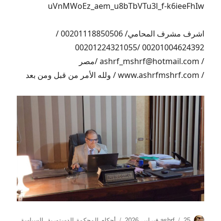
uVnMWoEz_aem_u8bTbVTu3l_f-k6ieeFhIw
اشرف مشرف المحامي/ 00201118850506 /
00201004624392 /00201224321055
/ ashrf_mshrf@hotmail.com /مصر
/ www.ashrfmshrf.com / ولله الأمر من قبل ومن بعد
الكاتب
نُشرت
التصنيفات
25 فبراير، 2026
ashrf
أحكام المحكمة الدستورية
,
السياسة