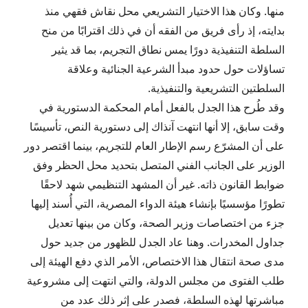
منها. وكان هذا الاختيار التشريعي محل نقاش فقهي منذ
بدايته، إذ رأى فريق من الفقه أن في ذلك اقترابًا من منح
السلطة التنفيذية دورًا يمس نطاق التجريم، بما قد يثير
تساؤلات حول حدود مبدأ الشرعية الجنائية وعلاقة
السلطتين التشريعية والتنفيذية.
وقد طُرح هذا الجدل بالفعل أمام المحكمة الدستورية في
وقت سابق، إلا أنها انتهت آنذاك إلى دستورية النص، تأسيسًا
على أن المشرّع رسم الإطار العام للتجريم، بينما اقتصر دور
الوزير على الجانب الفني المتصل بتحديد محل الحظر وفق
ضوابط القانون ذاته. غير أن المشهد التنظيمي شهد لاحقًا
تطورًا مؤسسيًا بإنشاء هيئة الدواء المصرية، التي أُسند إليها
جزء من اختصاصات وزير الصحة، وكان من بينها تعديل
جداول المخدرات. وهنا عاد الجدل للظهور من جديد حول
مدى صحة انتقال هذا الاختصاص، الأمر الذي دفع الهيئة إلى
طلب الفتوى من مجلس الدولة، والتي انتهت إلى مشروعية
مباشرتها لهذه السلطة، فصدر على إثر ذلك عدد من