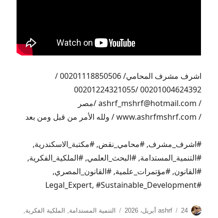
اشرف مشرف المحامي/ 00201118850506 /
00201004624392 /00201224321055
/ ashrf_mshrf@hotmail.com /مصر
/ www.ashrfmshrf.com / ولله الأمر من قبل ومن بعد
#اشرف_مشرف, #محامي_نقض, #مكتبة_الاسكندرية,
#التنمية_المستدامة, #البحث_العلمي, #الملكية_الفكرية,
#القانون, #مؤتمرات_علمية, #القانون_المصري,
#Legal_Expert, #Sustainable_Development
الكاتب
نُشرت
التصنيفات
24 أبريل، 2026
ashrf
التنمية المستدامة
,
الملكية الفكرية
,