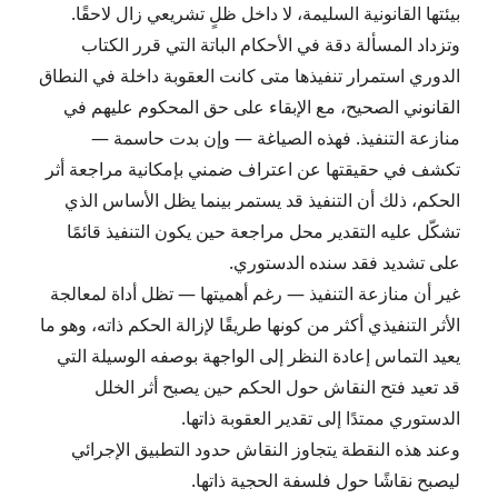
بيئتها القانونية السليمة، لا داخل ظلٍ تشريعي زال لاحقًا.
وتزداد المسألة دقة في الأحكام الباتة التي قرر الكتاب
الدوري استمرار تنفيذها متى كانت العقوبة داخلة في النطاق
القانوني الصحيح، مع الإبقاء على حق المحكوم عليهم في
منازعة التنفيذ. فهذه الصياغة — وإن بدت حاسمة —
تكشف في حقيقتها عن اعتراف ضمني بإمكانية مراجعة أثر
الحكم، ذلك أن التنفيذ قد يستمر بينما يظل الأساس الذي
تشكّل عليه التقدير محل مراجعة حين يكون التنفيذ قائمًا
على تشديد فقد سنده الدستوري.
غير أن منازعة التنفيذ — رغم أهميتها — تظل أداة لمعالجة
الأثر التنفيذي أكثر من كونها طريقًا لإزالة الحكم ذاته، وهو ما
يعيد التماس إعادة النظر إلى الواجهة بوصفه الوسيلة التي
قد تعيد فتح النقاش حول الحكم حين يصبح أثر الخلل
الدستوري ممتدًا إلى تقدير العقوبة ذاتها.
وعند هذه النقطة يتجاوز النقاش حدود التطبيق الإجرائي
ليصبح نقاشًا حول فلسفة الحجية ذاتها.