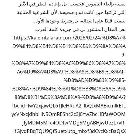
نفسه بإلغاء النصوص فحسب، بل بإعادة النظر في الآثار
التي تركتها حين كانت تبدو صحيحة. لأن الشرعية الجنائية
ليست قيدًا على العدالة، بل شرط وجودها الأول.
نص المقال المنشور لي في جريدة كلمة العرب
https://kalemtalarab.com/2026/02/24/%D8%A7%
D9%84%D8%B4%D8%B1%D8%B9%D9%8A%D8%A
9-
%D8%A7%D9%84%D8%AC%D9%86%D8%A7%D8%
A6%D9%8A%D8%A9-%D8%A8%D8%B9%D8%AF-
%D8%AD%D9%83%D9%85-
%D8%A7%D9%84%D8%AF%D8%B3%D8%AA%D9%
88%D8%B1%D9%8A%D8%A9-%D8%A8%D9%8A/?
fbclid=IwY2xjawQL6TJleHRuA2FlbQIxMABicmlkETI
ycVNxcjdhbHN5QmRESnc2c3J0YwZhcHBfaWQQM
jIyMDM5MTc4ODIwMDg5MgABHjwUezL7vR-
lfGjvdPBqTQU9QfSuetxutp_mbxf3dCvcKxcBaQsX