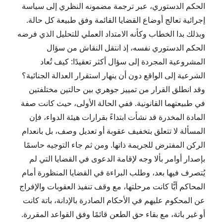
الحكم الدستوري، عبر ترجمة مضمونه النظري إلى سياسة
إجرائية تعالج أوضاع القضايا القائمة وفق طبيعة كل حالة.
وبذلك بدا الخطاب وكأنه الامتداد العملي للتحليل الذي فرضه
الحكم الدستوري نفسه، إذ انتقل النقاش من سؤال
المشروعية المجردة إلى سؤال أكثر تعقيدًا: كيف تُعاد
الشرعية إلى الواقع دون أن ينهار استقرار العدالة الجنائية؟
وقد انطلق القرار من تمييز جوهري بين حالتين مختلفتين
في طبيعتهما القانونية. ففي الحالة الأولى، حيث كانت صفة
المادة المخدرة قد نشأت ابتداءً بقرارات هيئة الدواء، فإن
المسألة لا تتعلق بتخفيف عقوبة أو تعديل وصف، بل بانعدام
الركن المفترض للجريمة ذاتها. ومن ثم جاء التوجيه حاسمًا
بإصدار أوامر بألا وجه لإقامة الدعوى في القضايا التي لم
يُتصرف فيها بعد، وطلب البراءة في القضايا المنظورة أمام
المحاكم أيًّا كانت مرحلتها، مع وقف تنفيذ العقوبات والإفراج
عن المحكوم عليهم في الأحكام الصادرة بالإدانة، باتة كانت
أو غير باتة، مع بقاء حق الطعن قائمًا وفق القواعد المقررة.