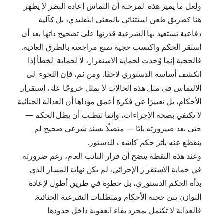
ولعل ما يميز هذه المرحلة أن التماس إعادة النظر لا يظهر
هنا كطريق طعن استثنائي بالمعنى التقليدي، بل كآلية
دفاعية تستعيد بها الشرعية قدرتها على تصحيح ذاتها بعد أن
استقر الحكم واكتسب حجية تمنع مراجعته بالطرق العادية.
فالحجية إنما وُجدت لحماية الاستقرار، لا لحماية الخطأ إذا
انكشف أساسه الدستوري لاحقًا. ومن ثم، فإن اللجوء إلى
الالتماس في مثل هذه الحالات لا يمثل خروجًا على استقرار
الأحكام، بل تعبيرًا عن فكرة أعمق مؤداها أن العدالة الجنائية
لا تكتفي بصحة الإجراءات، وإنما تتطلب أن يظل الحكم —
حتى بعد صيرورته باتًا — متصلًا بسند شرعي صحيح لم
ينقطع عنه بأثر حكم كاشف للدستور.
وعند هذه النقطة يتضح أن قرار النائب العام، رغم ضرورته
في حماية الاستقرار الإجرائي، لم يكن نهاية المسار الذي
بدأه الحكم الدستوري، بل خطوة في طريق أطول لإعادة
التوازن بين حجية الأحكام ومتطلبات الشرعية الجنائية.
فالعدالة لا تكتمل بمجرد بقاء العقوبة داخل حدودها