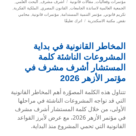
في
الوسوم
مؤتمرات وفعاليات
,
مقالات قانونية
اشرف مشرف
,
البحث العلمي
,
الجمعية العالمية لاساتذة الجامعات
,
القانون المصري
,
الملكية الفكرية
,
تكريم قانوني
,
مؤتمر التنمية المستدامة
,
مؤتمرات قانونية
,
محامي
على
نقض
,
مكتبة الاسكندرية
اترك تعليقًا
توثيق
تكريم
المستشار
المخاطر القانونية في بداية
أشرف
مشرف
المشروعات الناشئة كلمة
خلال
مؤتمر
المستشار أشرف مشرف في
التنمية
مؤتمر الأزهر 2026
المستدامة
بمكتبة
تتناول هذه الكلمة المصوّرة أهم المخاطر القانونية
الإسكندرية
التي قد تواجه المشروعات الناشئة في مراحلها
الأولى، من خلال كلمة المستشار أشرف مشرف
في مؤتمر الأزهر 2026، مع عرض لأبرز القواعد
القانونية التي تحمي المشروع منذ البداية.