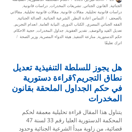
في
الجنائية
,
القانون الجنائي
,
تشريعات المخدرات
,
دراسات قانونية
,
دراسات قانونية تحليلية
,
مقالات قانونية
,
مقالات قانونية تحليلية
,
مقالاتي
الوسوم
بالصحف
التماس اعادة النظر
,
الشرعية الجنائية
,
العدالة الجنائية
,
الفقه الجنائي المصري
,
الكتاب الدوري
,
النيابة العامة
,
انعدام التجريم
,
تعديل القيد والوصف
,
تقدير العقوبة
,
جداول المخدرات
,
حجية الاحكام
,
حكم الدستورية
,
منازعة التنفيذ
,
هيئة الدواء المصرية
,
وزير الصحة
على
اترك تعليقًا
الخلل
الدستوري
وأثره
هل يجوز للسلطة التنفيذية تعديل
على
الأحكام
نطاق التجريم؟قراءة دستورية
الجنائية:
قراءة
في حكم الجداول الملحقة بقانون
في
المخدرات
حدود
الشرعية
يتناول هذا المقال قراءة تحليلية معمقة لحكم
بعد
تعديل
المحكمة الدستورية العليا رقم 33 لسنة 47
جداول
قضائية، من زاوية مبدأ الشرعية الجنائية وحدود
المخدرات