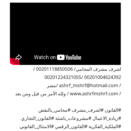
اشرف مشرف المحامي/ 00201118850506 /
00201004624392 /00201224321055
/ ashrf_mshrf@hotmail.com /مصر
/ www.ashrfmshrf.com / ولله الأمر من قبل ومن بعد
#القانون #اشرف_مشرف #محامي_بالنقض
#ريادة_الاعمال #مشروعات_ناشئة #القانون_التجاري
#الملكية_الفكرية #القانون_الرقمي #الامتثال_القانوني