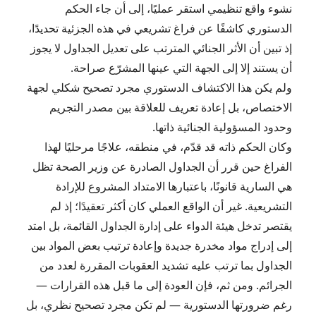
نشوء واقع تنظيمي استقر عمليًا، إلى أن جاء الحكم
الدستوري كاشفًا عن فراغ تشريعي في هذه الجزئية تحديدًا،
إذ تبين أن الأثر الجنائي المترتب على تعديل الجداول لا يجوز
أن يستند إلا إلى الجهة التي عينها المشرّع صراحة.
ولم يكن هذا الاكتشاف الدستوري مجرد تصحيح شكلي لجهة
الاختصاص، بل إعادة تعريف للعلاقة بين مصدر التجريم
وحدود المسؤولية الجنائية ذاتها.
وكان الحكم ذاته قد قدّم، في منطقه، علاجًا مرحليًا لهذا
الفراغ حين قرر أن الجداول الصادرة عن وزير الصحة تظل
هي السارية قانونًا، باعتبارها الامتداد المشروع للإرادة
التشريعية. غير أن الواقع العملي كان أكثر تعقيدًا؛ إذ لم
يقتصر تدخل هيئة الدواء على إدارة الجداول القائمة، بل امتد
إلى إدراج مواد مخدرة جديدة وإعادة ترتيب بعض المواد بين
الجداول بما ترتب عليه تشديد العقوبات المقررة لعدد من
الجرائم. ومن ثم، فإن العودة إلى ما قبل هذه القرارات —
رغم ضرورتها الدستورية — لم تكن مجرد تصحيح نظري، بل