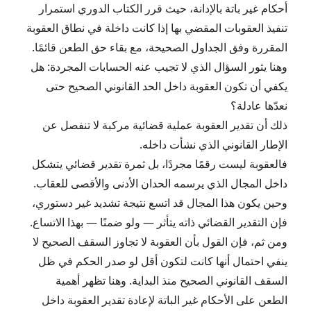
أحكام غير باتة بالإدانة، حيث قرر الكتاب الدوري استمرار
تنفيذ العقوبات المقضي بها إذا كانت داخلة في نطاق العقوبة
المقررة وفق الجداول الصحيحة، مع بقاء حق الطعن قائمًا.
وهنا يثور السؤال الذي لا تجيب عنه الحسابات المجردة: هل
يكفي أن تكون العقوبة داخل الحد القانوني الصحيح حتى
نعدّها عادلة؟
ذلك أن تقدير العقوبة عملية قضائية مركبة لا تنفصل عن
الإطار القانوني الذي نشأت داخله.
فالعقوبة ليست رقمًا مجردًا، بل ثمرة تقدير قضائي يتشكل
داخل المجال الذي يرسمه الحدان الأدنى والأقصى للعقاب.
وحين يكون هذا المجال قد اتسع نتيجة تشديد غير دستوري،
فإن التقدير القضائي ذاته يتأثر — ولو ضمنًا — بهذا الاتساع.
ومن ثم، فإن القول بأن العقوبة لا تجاوز السقف الصحيح لا
ينفي احتمال أنها كانت لتكون أقل لو صدر الحكم في ظل
السقف القانوني الصحيح منذ البداية. وهنا تظهر أهمية
الطعن على الأحكام غير الباتة لإعادة تقدير العقوبة داخل