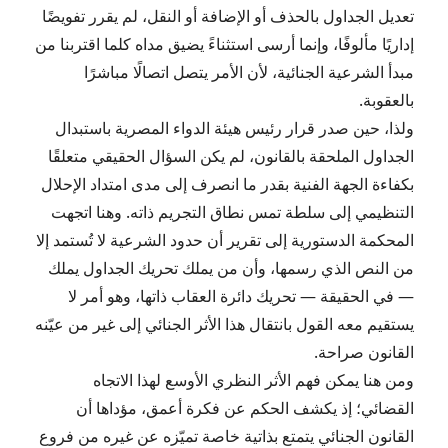
تعديل الجداول بالحذف أو الإضافة أو النقل، لم يقرر تفويضًا
إداريًا مألوفًا، وإنما أرسى استثناءً يضيق مداه كلما اقتربنا من
مبدأ الشرعية الجنائية، لأن الأمر يتصل اتصالًا مباشرًا
بالعقوبة.
ولذا، حين صدر قرار رئيس هيئة الدواء المصرية باستبدال
الجداول الملحقة بالقانون، لم يكن السؤال الحقيقي متعلقًا
بكفاءة الجهة الفنية بقدر ما انصرف إلى مدى امتداد الإحلال
التنظيمي إلى سلطة تمس نطاق التجريم ذاته. وهنا اتجهت
المحكمة الدستورية إلى تقرير أن حدود الشرعية لا تُستمد إلا
من النص الذي رسمها، وأن من يملك تحريك الجداول يملك
— في الحقيقة — تحريك دائرة العقاب ذاتها، وهو أمر لا
يستقيم معه القول بانتقال هذا الأثر الجنائي إلى غير من عيّنه
القانون صراحة.
ومن هنا يمكن فهم الأثر النظري الأوسع لهذا الاتجاه
القضائي؛ إذ يكشف الحكم عن فكرة أعمق، مؤداها أن
القانون الجنائي يتمتع بذاتية خاصة تميّزه عن غيره من فروع