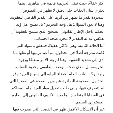
أكثر خفاءً، حيث تبقى الجريمة قائمة في ظاهرها، بينما
يعتري بنيان العقاب خلل دقيق لا يظهر في النصوص
المجردة بقدر ما يظهر في أثرها على تقدير القاضي للعقوبة.
وهنا لا يعود السؤال: هل وُجد التجريم؟ بل يصبح: هل وُلد
الحكم داخل الإطار القانوني الصحيح الذي يسمح للعقوبة أن
تعكس عدالة التقدير لا مجرد صحة الحساب.
أما الحالة الثانية، وهي الأكثر تعقيدًا، فتتعلق بالمواد التي
كانت مدرجة أصلًا في الجداول، ثم أعيد ترتيبها أو نقلها بما
أدى إلى تشديد العقوبة. وهنا لم يعد الأمر متعلقًا بوجود
الجريمة، بل بمدى صحة الوصف القانوني وحدود العقاب.
ولهذا وجّه النائب العام أعضاء النيابة إلى إسباغ القيود وفق
الجداول الصحيحة الصادرة عن وزير الصحة في القضايا التي
لم يُتصرف فيها، وإلى طلب تعديل مواد القيد أمام المحاكم
في القضايا المنظورة، بما يعيد التكييف القانوني إلى إطاره
الدستوري السليم.
غير أن الإشكال الأعمق ظهر في القضايا التي صدرت فيها