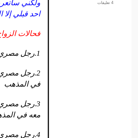
ولكني سأتعرض
على
4 تعليقات
اجراءات
احد قبلي إلا ا
زواج
الأجانب
فحالات الزوا
1.
رجل مصري 
2.
رجل مصري م
في المذهب
3.
رجل مصري م
معه في المذ
4.
رجل مصري م