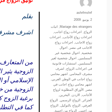
توثيق الزواج ف
الكاتب
ashrfmshrf
بقلم
نُشرت
2 يونيو، 2009
في
التصنيفات
Mariage des etrangers
,
اثبات
اشرف مشرف 
الزواج
,
اجراءات زواج اجانب
,
اجراءات زواج الأجانب
,
اجراءات
زواج الاجانب
,
اجراءات زواج
الاجانب فى مصر
,
احوال
شخصية
,
احوال شخصية غير
المسلمين
,
احوال شخصية لغير
من المتعارف ع
المسلمين
,
استشارات قانونية
فى اجراءات الزواج
,
اشرف
الزوجية يثير 
مشرف المحامي
,
اشهر محامي
الإسلامي أو ا
زواج اجانب في الوطن العربي
,
اشهر محامي زواج اجانب في
الزوجية من خ
مصر
,
الأوراق المطلوبة لزواج
الأجانب
,
الاردن
,
البحرين
,
برغبة الزوج ك
الجزائر
,
الزواج الرسمي
,
الزواج
العرفي
,
الزواج بالتوكيل
,
الزواج
كما في التطل
من اجنبي
,
الزواج من اجنبية
,