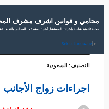
محامي و قوانين اشرف مشرف المح
مكتبة قانونية شاملة بإشراف المستشار أشرف مشرف – المحامي بالنقض، تشمل
Select Language
▼
التصنيف:
السعودية
اجراءات زواج الأجانب