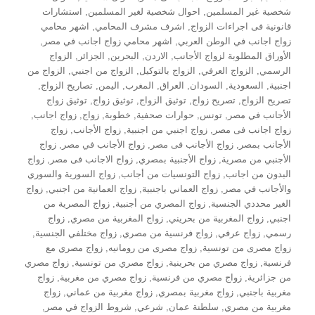
شخصية غير المسلمين
,
احوال شخصية لغير المسلمين
,
استشارات
قانونية فى اجراءات الزواج
,
اشرف مشرف المحامي
,
اشهر محامي
زواج اجانب في الوطن العربي
,
اشهر محامي زواج اجانب في مصر
,
الأوراق المطلوبة لزواج الأجانب
,
الاردن
,
البحرين
,
الجزائر
,
الزواج
الرسمي
,
الزواج العرفي
,
الزواج بالتوكيل
,
الزواج من اجنبي
,
الزواج من
اجنبية
,
السعودية
,
السودان
,
العراق
,
المغرب
,
اليمن
,
تصاريح الزواج
,
تصريح الزواج
,
تصريح زواج
,
توثيق الزواج
,
توثيق زواج
,
توثيق زواج
الأجانب في مصر
,
تونس
,
حوارات صحفية
,
خطوبة
,
زواج
,
زواج اجانب
,
زواج اجانب فى مصر
,
زواج اجنبي من اجنبية
,
زواج الأجانب
,
زواج
الأجانب بمصر
,
زواج الأجانب فى مصر
,
زواج الأجانب في مصر
,
زواج
الأجنبي من مصرية
,
زواج الأجنبية بمصري
,
زواج الاجانب فى مصر
,
زواج
البدون من اجانب
,
زواج التونسيات من أجانب
,
زواج السورية والسوري
والأجانب في مصر
,
زواج العماني باجنبية
,
زواج العمانية من اجنبي
,
زواج
الغير محددي الجنسية
,
زواج المصري من أجنبية
,
زواج المصرية من
اجنبي
,
زواج المغربية من بحريني
,
زواج المغربية من مصري
,
زواج
رسمي
,
زواج عرفي
,
زواج فرنسية من مصري
,
زواج مختلفي الجنسية
,
زواج مصرى من تونسية
,
زواج مصرى من رومانيه
,
زواج مصري مع
فرنسية
,
زواج مصري من بحرينية
,
زواج مصري من تونسية
,
زواج مصري
من جزائرية
,
زواج مصري من فرنسية
,
زواج مصري من مغربية
,
زواج
مغربية باجنبي
,
زواج مغربية بمصري
,
زواج مغربية من عماني
,
زواج
مغربية من مصري
,
سلطنة عمان
,
شرعي
,
شروط الزواج في مصر
,