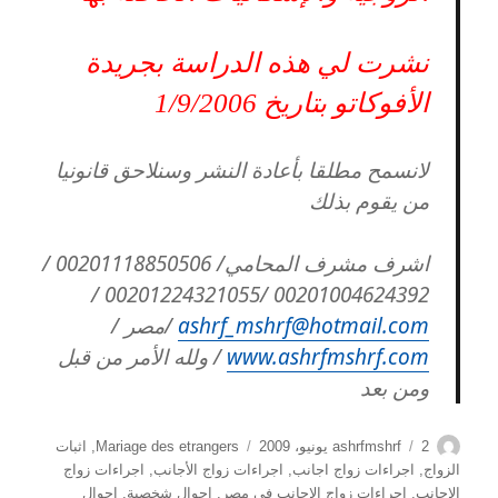
نشرت لي هذه الدراسة بجريدة
الأفوكاتو بتاريخ 1/9/2006
لانسمح مطلقا بأعادة النشر وسنلاحق قانونيا
من يقوم بذلك
اشرف مشرف المحامي/ 00201118850506 /
00201004624392 /00201224321055 /
ashrf_mshrf@hotmail.com
/مصر /
www.ashrfmshrf.com
/ ولله الأمر من قبل
ومن بعد
الكاتب
نُشرت
التصنيفات
2 يونيو، 2009
ashrfmshrf
Mariage des etrangers
,
اثبات
في
الزواج
,
اجراءات زواج اجانب
,
اجراءات زواج الأجانب
,
اجراءات زواج
الاجانب
,
اجراءات زواج الاجانب فى مصر
,
احوال شخصية
,
احوال