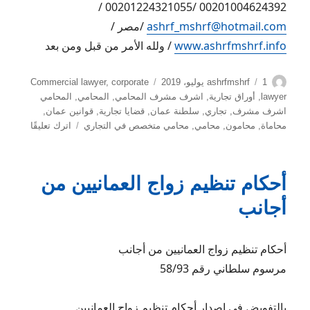
00201004624392 /00201224321055 /
ashrf_mshrf@hotmail.com
/مصر /
www.ashrfmshrf.info
/ ولله الأمر من قبل ومن بعد
الكاتب
نُشرت
التصنيفات
1 يوليو، 2019
ashrfmshrf
corporate
,
Commercial lawyer
في
lawyer
,
أوراق تجارية
,
اشرف مشرف المحامي
,
المحامي
,
المحامي
اشرف مشرف
,
تجاري
,
سلطنة عمان
,
قضايا تجارية
,
قوانين عمان
,
على
محاماة
,
محامون
,
محامي
,
محامي متخصص في التجاري
اترك تعليقًا
قانون
التجارة
العماني
أحكام تنظيم زواج العمانيين من
الجزء
الأول
أجانب
أحكام تنظيم زواج العمانيين من أجانب
مرسوم سلطاني رقم 58/93
بالتفويض في إصدار أحكام تنظيم زواج العمانيين