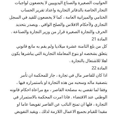
الحوانيت الصغيرة والصناع اليدوييين لا يخضعون لواجبات
التجار الخاصة بالدفاتر التجارية واعداد تقرير الحساب
الختامي والميزانية العامة ، كما لا يخضعون للقيد في السجل
التجاري ولأحكام الافلاس والصلح الواقي . ويصدر بتحديد
الحرف والتجارة الصغيرة قرار من وزير التجارة والصناعة .
المادة 21
كل من بلغ الثامنة عشرة ميلاديا ولم يقم به مانع قانوني
يتعلق بشخصه او بنوع المعاملة التجارية التي يباشرها يكون
اهلا للاشتغال بالتجارة .
المادة 22
اذا كان للقاصر مال في تجارة ، جاز للمحكمة ان تأمر
بتصفية ماله وسحبه من هذه التجارة او باستمراره فيها ،
وفقا لما تقضي به مصلحة القاصر ، مع مراعاة احكام قانونه
الوطني عند الاقتضاء . فاذا امرت المحكمة بالاستمرار في
التجارة ، فلها ان تمنح النائب عن القاصر تفويضا عاما او
مقيدا للقيام بجميع الاعمال اللازمة لذلك ، ويقيد التفويض