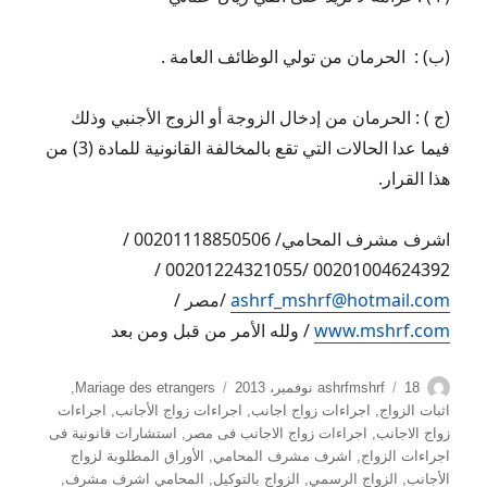
(ب) : الحرمان من تولي الوظائف العامة .
(ج ) : الحرمان من إدخال الزوجة أو الزوج الأجنبي وذلك
فيما عدا الحالات التي تقع بالمخالفة القانونية للمادة (3) من
هذا القرار.
اشرف مشرف المحامي/ 00201118850506 /
00201004624392 /00201224321055 /
ashrf_mshrf@hotmail.com
/مصر /
www.mshrf.com
/ ولله الأمر من قبل ومن بعد
الكاتب
نُشرت
التصنيفات
18 نوفمبر، 2013
ashrfmshrf
Mariage des etrangers
,
في
اثبات الزواج
,
اجراءات زواج اجانب
,
اجراءات زواج الأجانب
,
اجراءات
زواج الاجانب
,
اجراءات زواج الاجانب فى مصر
,
استشارات قانونية فى
اجراءات الزواج
,
اشرف مشرف المحامي
,
الأوراق المطلوبة لزواج
الأجانب
,
الزواج الرسمي
,
الزواج بالتوكيل
,
المحامي اشرف مشرف
,