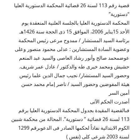
قضية رقم 113 لسنة 26 قضائية المحكمة الدستورية العليا
“دستورية”
المحكمة الدستورية العليا بالجلسة العلنية المنعقدة يوم
الأحد 15يناير 2006، الموافق 15 ذى الحجة سنة 1426هـ
برئاسة السيد المستشار / ممدوح مرعى رئيس المحكمة
وعضوية السادة المستشارين : عدلى محمود منصور وعلى
عوضمحمد صالح وأنور رشاد العاصى والسيد عبد المنعم
حشيش ومحمد خيرى طه والدكتور / عادل عمر شريف.
وحضور السيد المستشار/ نجيب جمال الدين علما رئيس
هيئة المفوضين وحضور السيد / ناصر إمام محمد حسن
أمين السر
أصدرت الحكم الآتى
فىالقضية المقيدة بجدول المحكمة الدستورية العليا برقم
113 لسنة 26 قضائية ” دستورية”. المحالة من محكمة شبين
الكوم الابتدائية نفاذاً لحكمها الصادر فى الدعوىرقم 1299
لسنة 2003 شرعى كلى (نفس )