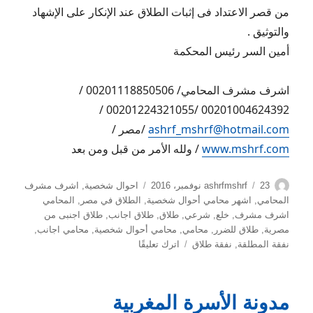
من قصر الاعتداد فى إثبات الطلاق عند الإنكار على الإشهاد
والتوثيق .
أمين السر رئيس المحكمة
اشرف مشرف المحامي/ 00201118850506 /
00201004624392 /00201224321055 /
ashrf_mshrf@hotmail.com
/مصر /
www.mshrf.com
/ ولله الأمر من قبل ومن بعد
الكاتب
نُشرت
التصنيفات
23 نوفمبر، 2016
ashrfmshrf
احوال شخصية
,
اشرف مشرف
في
المحامي
,
اشهر محامي أحوال شخصية
,
الطلاق في مصر
,
المحامي
اشرف مشرف
,
خلع
,
شرعي
,
طلاق
,
طلاق اجانب
,
طلاق اجنبى من
مصرية
,
طلاق للضرر
,
محامي
,
محامي أحوال شخصية
,
محامي اجانب
,
على
نفقة المطلقة
,
نفقة طلاق
اترك تعليقًا
عدم
دستورية
قصر
مدونة الأسرة المغربية
الاعتداد