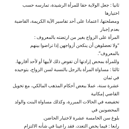
ثانيا : جعل الولاية حقا للمرأة الرشيدة، تمارسه حسب
اختيارها
ومصلحتها، اعتمادا على أحد تفاسير الآية الكريمة، القاضية
بعدم إجبار
المرأة على الزواج بغير من ارتضته بالمعروف :
“ولا تعضلوهن أن ينكحن أزواجهن إذا تراضوا بينهم
بالمعروف”.
وللمرأة بمحض إرادتها أن تفوض ذلك لأبيها أو لأحد أقاربها.
ثالثا : مساواة المرأة بالرجل بالنسبة لسن الزواج، بتوحيده
في ثمان
عشرة سنة، عملا ببعض أحكام المذهب المالكي، مع تخويل
القاضي إمكانية
تخفيضه في الحالات المبررة، وكذلك مساواة البنت والولد
المحضونين في
بلوغ سن الخامسة عشرة لاختيار الحاضن.
رابعا : فيما يخص التعدد، فقد راعينا في شأنه الالتزام