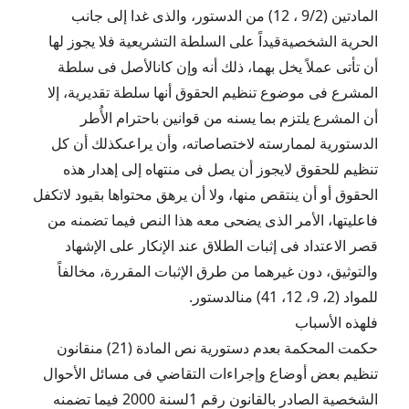
المادتين (9/2 ، 12) من الدستور، والذى غدا إلى جانب
الحرية الشخصيةقيداً على السلطة التشريعية فلا يجوز لها
أن تأتى عملاً يخل بهما، ذلك أنه وإن كانالأصل فى سلطة
المشرع فى موضوع تنظيم الحقوق أنها سلطة تقديرية، إلا
أن المشرع يلتزم بما يسنه من قوانين باحترام الأُطر
الدستورية لممارسته لاختصاصاته، وأن يراعىكذلك أن كل
تنظيم للحقوق لايجوز أن يصل فى منتهاه إلى إهدار هذه
الحقوق أو أن ينتقص منها، ولا أن يرهق محتواها بقيود لاتكفل
فاعليتها، الأمر الذى يضحى معه هذا النص فيما تضمنه من
قصر الاعتداد فى إثبات الطلاق عند الإنكار على الإشهاد
والتوثيق، دون غيرهما من طرق الإثبات المقررة، مخالفاً
للمواد (2، 9، 12، 41) منالدستور.
فلهذه الأسباب
حكمت المحكمة بعدم دستورية نص المادة (21) منقانون
تنظيم بعض أوضاع وإجراءات التقاضي فى مسائل الأحوال
الشخصية الصادر بالقانون رقم 1لسنة 2000 فيما تضمنه