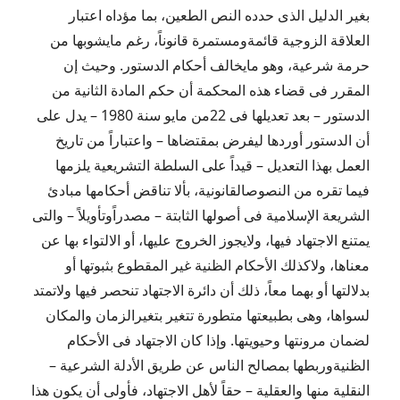
بغير الدليل الذى حدده النص الطعين، بما مؤداه اعتبار
العلاقة الزوجية قائمةومستمرة قانوناً، رغم مايشوبها من
حرمة شرعية، وهو مايخالف أحكام الدستور. وحيث إن
المقرر فى قضاء هذه المحكمة أن حكم المادة الثانية من
الدستور – بعد تعديلها فى 22من مايو سنة 1980 – يدل على
أن الدستور أوردها ليفرض بمقتضاها – واعتباراً من تاريخ
العمل بهذا التعديل – قيداً على السلطة التشريعية يلزمها
فيما تقره من النصوصالقانونية، بألا تناقض أحكامها مبادئ
الشريعة الإسلامية فى أصولها الثابتة – مصدراًوتأويلاً – والتى
يمتنع الاجتهاد فيها، ولايجوز الخروج عليها، أو الالتواء بها عن
معناها، ولاكذلك الأحكام الظنية غير المقطوع بثبوتها أو
بدلالتها أو بهما معاً، ذلك أن دائرة الاجتهاد تنحصر فيها ولاتمتد
لسواها، وهى بطبيعتها متطورة تتغير بتغيرالزمان والمكان
لضمان مرونتها وحيويتها. وإذا كان الاجتهاد فى الأحكام
الظنيةوربطها بمصالح الناس عن طريق الأدلة الشرعية –
النقلية منها والعقلية – حقاً لأهل الاجتهاد، فأولى أن يكون هذا