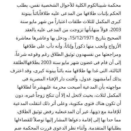
محكمة شبينالكوم الكلية للأحوال الشخصية نفس، بطلب
الحكم بإثبات طلاقها من المدعى عليه طلاقاًبائناً بينونة
كبرى المكمل للثلاث طلقات اعتباراً من شهر مايو سنة
2003، قولاً منهابأنها تزوجت من المدعى عليه بالعقد
الصحيح بتاريخ 15/12/1971، ودخل بها وعاشرها معاشرة
الأزواج وأنجب منها ذكوراً وإناثاً، وأنه دأب على طلاقها
ومراجعتها من نفسهدون توثيق الطلاق رغم وقوعه شرعاً،
إلى أن قام فى غضون شهر مايو سنة 2003 بطلاقهاالطلقة
الثالثة، التى غدا بها طلاقها منه بائناً بينونة كبرى، وقد اعترف
بذلك أمامشهود عدول، وأفتت دار الإفتاء المصرية فى
مواجهته بأن المدعية أصبحت محرمة عليهشرعاً لطلاقها
المكمل لثلاث، بحيث لاتحل له إلا أن تنكح زوجاً غيره، دون
أن تكون هناك فتوى مكتوبة، وعلى أثر ذلك انتقلت المدعية
للإقامة مع ذويها، غير أن المدعىعليه رفض توثيق الطلاق،
مما حدا بها إلى إقامة دعواها المشار إليها توصلاً للقضاءلها
بطلباتها المتقدمة. وأثناء نظر الدعوى قررت المحكمة ضم