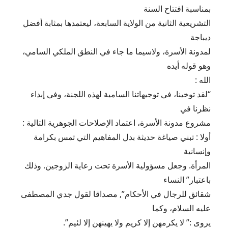
بمناسبة افتتاح السنة
التشريعية الثانية من الولاية السابعة، ليعتمدها بمثابة أفضل
ديباجة
لمدونة الأسرة، ولاسيما ما جاء في النطق الملكي السامي،
وهو قوله أيده
الله :
“لقد توخينا، في توجيهاتنا السامية لهذه اللجنة، وفي إبداء
نظرنا في
مشروع مدونة الأسرة، اعتماد الإصلاحات الجوهرية التالية :
أولا : تبني صياغة حديثة بدل المفاهيم التي تمس بكرامة
وإنسانية
المرأة. وجعل مسؤولية الأسرة تحت رعاية الزوجين. وذلك
باعتبار” النساء
شقائق للرجال في الأحكام”, مصداقا لقول جدي المصطفى
عليه السلام، وكما
يروى :” لا يكرمهن إلا كريم ولا يهينهن إلا لئيم”.