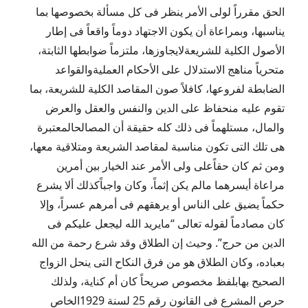
الحق مقرراً لولى الأمر ينظر فى كل مسألة بخصوصها بما
يناسبها، وبمراعاة أن يكون الاجتهاد دوماً واقعاً فى إطار
الأصول الكلية للشريعةلايجاوزها، ملتزماً ضوابطها الثابتة،
متحرياً مناهج الاستدلال على الأحكام العمليةوالقواعد
الضابطة لفروعها، كافلاً صون المقاصد الكلية للشريعة، بما
تقوم عليه منحفاظ على الدين والنفس والعقل والعرض
والمال، مستلهماً فى ذلك كله حقيقة أن المصالحالمعتبرة
هى تلك التى تكون مناسبة لمقاصد الشريعة ومتلاقية معها،
ومن ثم كان حقاًعلى ولى الأمر عند الخيار بين أمرين
مراعاة أيسرهما مالم يكن إثماً، وكان واجباًكذلك ألا يشرع
حكماً يضيق على الناس أو يرهقهم فى أمرهم عسراً، وإلا
كان مصادماً لقوله تعالى “مايريد الله ليجعل عليكم فى
الدين من حرج”. وحيث إن الطلاق وقد شرع رحمة من الله
بعباده، وكان الطلاق هو من فرق النكاح التى ينحل الزواج
الصحيح بهابلفظ مخصوص صريحاً كان أم كناية، ولذلك
حرص المشرع فى القانون رقم 25 لسنة 1929الخاص