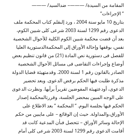
المقامة من السيدة/ ———– ضدالسيد/ ———
” الإجراءات”
بتاريخ 10 مايو سنة 2004 ، ورد إلىقلم كتاب المحكمة ملف
الدعوى رقم 1299 لسنة 2003 شرعى كلى شبين الكوم،
بعد أن قضت محكمة شبين الكوم الكلية للأحوال الشخصية
نفس، بوقفها وإحالة الأوراق إلى المحكمةالدستورية العليا
للفصل فى دستورية نص المادة (21) من قانون تنظيم بعض
أوضاع وإجراءات التقاضى فى مسائل الأحوال الشخصية
الصادر بالقانون رقم 1 لسنة 2000. وقدمتهيئة قضايا الدولة
مذكرة طلبت فيها الحكم برفض الدعوى. وبعد تحضير
الدعوى، أودعتهيئة المفوضين تقريراً برأيها. ونظرت الدعوى
على الوجه المبين بمحضر الجلسة، وقررتالمحكمة إصدار
الحكم فيها بجلسة اليوم. ” المحكمة ” بعد الاطلاع على
الأوراق،والمداولة. حيث إن الوقائع – على مايبين من حكم
الإحالة وسائر الأوراق – تتحصل فىأن المدعية كانت قد
أقامت الدعوى رقم 1299 لسنة 2003 شرعى كلى أمام