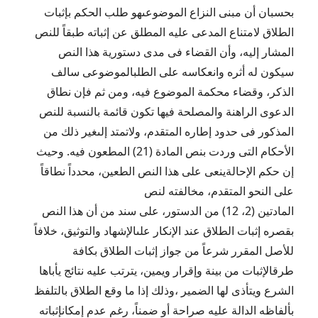
بحسبان أن مبنى النزاع الموضوعىهو طلب الحكم بإثبات
الطلاق لامتناع المدعى عليه المطلق عن إثباته طبقاً للنص
المشار إليه، وأن القضاء فى مدى دستورية هذا النص
سيكون له أثره وانعكاسه على الطلبالموضوعى سالف
الذكر، وقضاء محكمة الموضوع فيه، ومن ثم فإن نطاق
الدعوى الراهنة والمصلحة فيها تكون قائمة بالنسبة للنص
المذكور فى حدود إطاره المتقدم، ولاتمتد إلىغير ذلك من
الأحكام التى وردت بنص المادة (21) المطعون فيه. وحيث
إن حكم الإحالةينعى على هذا النص الطعين، محدداً نطاقاً
على النحو المتقدم، مخالفته لنص
المادتين (2، 12) من الدستور، على سند من أن هذا النص
بقصره إثبات الطلاق عند الإنكار علىالإشهاد والتوثيق، خلافاً
للأصل المقرر شرعاً من جواز إثبات الطلاق بكافة
طرقالإثبات من بينة وإقرار ويمين، يترتب عليه نتائج يأباها
الشرع ويتأذى لها الضمير ،وذلك إذا ما وقع الطلاق بالتلفظ
بألفاظه الدالة عليه صراحة أو ضمناً، رغم عدم إمكانإثباته