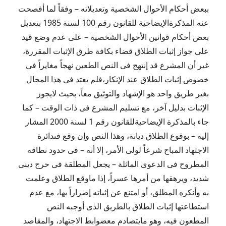
ببعض أحكام الأحوال الشخصية وتعديلاته – وفقاً لما أفصحت
عنه المذكرةالإيضاحية للقانون رقم 100 لسنة 1985 بتعديل
بعض أحكام قوانين الأحوال الشخصية – على عدم وضع قيد
على جواز إثبات الطلاق قضاء بكافة طرق الإثبات المقررة،
غير أن المشرع قد إنتهج فى النص الطعين نهجاً مغايراً فى
خصوص إثبات الطلاق عند الإنكار،فلم يعتد فى هذا المجال
بغير طريق واحد هو الإشهاد والتوثيق معاً، بحيث لايجوز
الإثبات بدليل آخر، مع تسليم المشرع فى ذات الوقت – كما
جاء بالمذكرة الإيضاحيةللقانون رقم 1 لسنة 2000 المشار
إليه – بوقوع الطلاق ديانة، وهذا النص وإن وقع فىدائرة
الاجتهاد المباح شرعاً لولى الأمر، إلا أنه – فى حدود نطاقه
المطروح فى الدعوى الماثلة – يجعل المطلقة فى حرج دينى
شديد، ويرهقها من أمرها عسراً، إذا ماوقع الطلاق وعلمت
به وأنكره المطلق، أو امتنع عن إثباته إضراراً بها، مع عدم
استطاعتها إثبات الطلاق بالطريق الذى أوجبه النص
المطعون فيه، وهو مايتصادم معضوابط الاجتهاد، والمقاصد