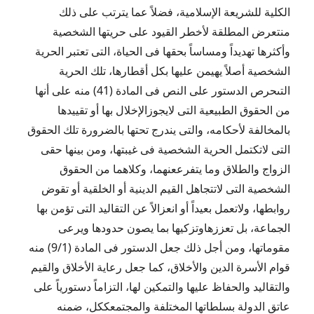
الكلية للشريعة الإسلامية، فضلاً عما يترتب على ذلك
منتعرض المطلقة لأخطر القيود على حريتها الشخصية
وأكثرها تهديداً ومساساً بحقها فى الحياة، التى تعتبر الحرية
الشخصية أصلاً يهيمن عليها بكل أقطارها، تلك الحرية
التىحرص الدستور على النص فى المادة (41) منه على أنها
من الحقوق الطبيعية التى لايجوزالإخلال بها أو تقييدها
بالمخالفة لأحكامه، والتى يندرج تحتها بالضرورة تلك الحقوق
التى لاتكتمل الحرية الشخصية فى غيبتها، ومن بينها حقى
الزواج والطلاق وما يتفرععنهما، وكلاهما من الحقوق
الشخصية التى لاتتجاهل القيم الدينية أو الخلقية أو تقوض
روابطها، ولاتعمل بعيداً أو انعزالاً عن التقاليد التى تؤمن بها
الجماعة، بل تعززهاوتزكيها بما يصون حدودها ويرعى
مقوماتها، ومن أجل ذلك جعل الدستور فى المادة (9/1) منه
قوام الأسرة الدين والأخلاق، كما جعل رعاية الأخلاق والقيم
والتقاليد والحفاظ عليها والتمكين لها، التزاماً دستورياً على
عاتق الدولة بسلطاتها المختلفة والمجتمعككل، ضمنه