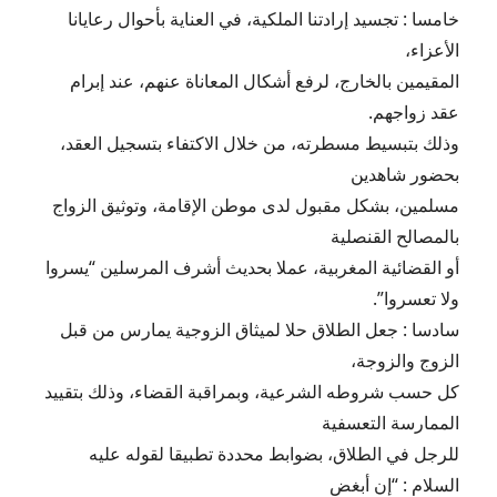
خامسا : تجسيد إرادتنا الملكية، في العناية بأحوال رعايانا
الأعزاء،
المقيمين بالخارج، لرفع أشكال المعاناة عنهم، عند إبرام
عقد زواجهم.
وذلك بتبسيط مسطرته، من خلال الاكتفاء بتسجيل العقد،
بحضور شاهدين
مسلمين، بشكل مقبول لدى موطن الإقامة، وتوثيق الزواج
بالمصالح القنصلية
أو القضائية المغربية، عملا بحديث أشرف المرسلين “يسروا
ولا تعسروا”.
سادسا : جعل الطلاق حلا لميثاق الزوجية يمارس من قبل
الزوج والزوجة،
كل حسب شروطه الشرعية، وبمراقبة القضاء، وذلك بتقييد
الممارسة التعسفية
للرجل في الطلاق، بضوابط محددة تطبيقا لقوله عليه
السلام : “إن أبغض