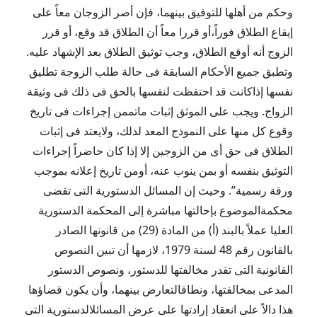
وحكم من أهلها للتوفيق بينهما، فإن أصر الزوجان معاً على
إيقاع الطلاق فوراً،أو قررا معاً أن الطلاق قد وقع، أو قرر
الزوج أنه أوقع الطلاق، وجب توثيق الطلاق بعد الإشهاد عليه.
وتطبق جميع الأحكام السابقة فى حالة طلب الزوجة تطليق
نفسها إذاكانت قد احتفظت لنفسها بالحق فى ذلك فى وثيقة
الزواج. ويجب على الموثق إثبات ماتممن إجراءات فى تاريخ
وقوع كل منها على النموذج المعد لذلك، ولايعتد فى إثبات
الطلاق فى حق أى من الزوجين إلا إذا كان حاضراً إجراءات
التوثيق بنفسه أو بمن ينوب عنه، أومن تاريخ إعلانه بموجب
ورقة رسمية”. وحيث إن المسائل الدستورية التى تقضى
محكمةالموضوع بإحالتها مباشرة إلى المحكمة الدستورية
العليا عملاً بالبند (أ) من المادة (29) من قانونها الصادر
بالقانون رقم 48 لسنة 1979، لازمها أن تبين النصوص
القانونية التى تقدر مخالفتها للدستور، ونصوص الدستور
المدعى بمخالفتها، ونطاقالتعارض بينهما، وأن يكون قضاؤها
هذا دالاً على انعقاد إرادتها على عرض المسائلالدستورية التى