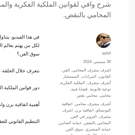
شرح وافي لقوانين الملكية الفكرية وا
المحامي بالنقض.
في هذا الفيديو، يتن
لكل من يهتم بعالم ال
سوق الفن؟
الكاتب
ashrf
نُشرت
30 سبتمبر، 2024
في
نتعرف خلال الحلقة ع
التصنيفات
اشرف مشرف المحامي
,
الفن
,
القانون
,
المزادات
,
المستشار
أشرف مشرف
,
الملكية الفكرية
,
دور قوانين الملكية ا
توعية قانونية
,
قضايا فنية
,
محامي
,
محامي نقض
أهمية اتفاقية برن وام
الوسوم
أشرف مشرف محامي
,
اتفاقية
اليونسكو
,
اتفاقية برن
,
اشرف
مشرف
,
التزوير في الفن
,
التنظيم القانوني للع
المحامي بالنقض
,
حماية الفنانين
,
حماية المشتري
,
سوق الفن
,