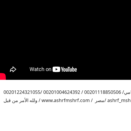
اشرف مشرف المحامي/ 00201118850506 / 00201004624392 /00201224321055
/ ashrf_mshrf@hotmail.com /مصر / www.ashrfmshrf.com / ولله الأمر من قبل