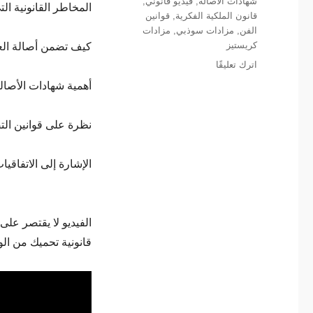
شهادات الأصالة
,
فيديو قانوني
,
المخاطر القانونية ال
قانون الملكية الفكرية
,
قوانين
الفن
,
مزادات سوذبي
,
مزادات
كيف تضمن أصالة الع
كريستيز
على
اترك تعليقًا
الفن
أهمية شهادات الأصال
والقانون:
دليلك
نظرة على قوانين الت
لحماية
الحقوق
في
الإشارة إلى الاتفاقيات الدولية مثل
سوق
الفن
الفيديو لا يقتصر عل
قانونية تحميك من ال