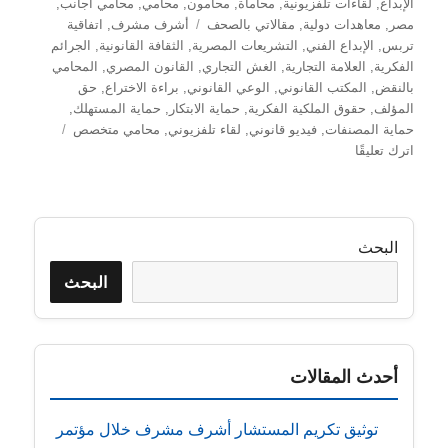
الإبداع
,
لقاءات تلفزيونية
,
محاماة
,
محامون
,
محامي
,
محامي اجانب
,
الوسوم
مصر
,
معاهدات دولية
,
مقالاتي بالصحف
أشرف مشرف
,
اتفاقية
تربس
,
الإبداع الفني
,
التشريعات المصرية
,
الثقافة القانونية
,
الجرائم
الفكرية
,
العلامة التجارية
,
الغش التجاري
,
القانون المصري
,
المحامي
بالنقض
,
المكتب القانوني
,
الوعي القانوني
,
براءة الاختراع
,
حق
المؤلف
,
حقوق الملكية الفكرية
,
حماية الابتكار
,
حماية المستهلك
,
حماية المصنفات
,
فيديو قانوني
,
لقاء تلفزيوني
,
محامي متخصص
على
اترك تعليقًا
حماية
الإبداع
في
القانون
البحث
المصري
–
البحث
المستشار
أشرف
مشرف
يشرح
أحدث المقالات
مفهوم
الملكية
الفكرية
توثيق تكريم المستشار أشرف مشرف خلال مؤتمر
وأهميتها