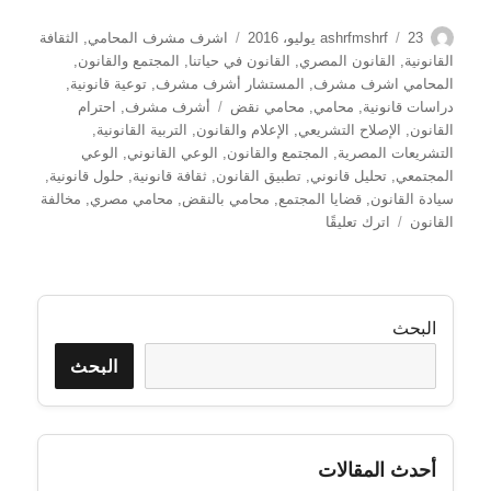
الكاتب
نُشرت
التصنيفات
23 يوليو، 2016
ashrfmshrf
اشرف مشرف المحامي
,
الثقافة
في
القانونية
,
القانون المصري
,
القانون في حياتنا
,
المجتمع والقانون
,
المحامي اشرف مشرف
,
المستشار أشرف مشرف
,
توعية قانونية
,
الوسوم
دراسات قانونية
,
محامي
,
محامي نقض
أشرف مشرف
,
احترام
القانون
,
الإصلاح التشريعي
,
الإعلام والقانون
,
التربية القانونية
,
التشريعات المصرية
,
المجتمع والقانون
,
الوعي القانوني
,
الوعي
المجتمعي
,
تحليل قانوني
,
تطبيق القانون
,
ثقافة قانونية
,
حلول قانونية
,
سيادة القانون
,
قضايا المجتمع
,
محامي بالنقض
,
محامي مصري
,
مخالفة
على
القانون
اترك تعليقًا
مخالفة
القانون
في
مصر
البحث
بين
الواقع
البحث
والتطبيق:
رؤية
المستشار
أشرف
أحدث المقالات
مشرف