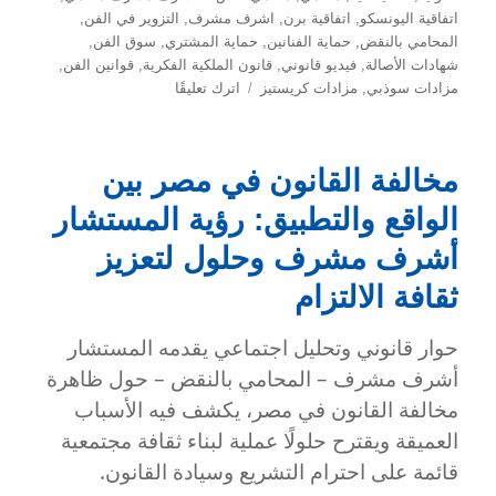
اتفاقية اليونسكو
,
اتفاقية برن
,
اشرف مشرف
,
التزوير في الفن
,
المحامي بالنقض
,
حماية الفنانين
,
حماية المشتري
,
سوق الفن
,
شهادات الأصالة
,
فيديو قانوني
,
قانون الملكية الفكرية
,
قوانين الفن
,
على
مزادات سوذبي
,
مزادات كريستيز
اترك تعليقًا
الفن
والقانون:
دليلك
مخالفة القانون في مصر بين
لحماية
الحقوق
الواقع والتطبيق: رؤية المستشار
في
سوق
أشرف مشرف وحلول لتعزيز
الفن
ثقافة الالتزام
حوار قانوني وتحليل اجتماعي يقدمه المستشار
أشرف مشرف – المحامي بالنقض – حول ظاهرة
مخالفة القانون في مصر، يكشف فيه الأسباب
العميقة ويقترح حلولًا عملية لبناء ثقافة مجتمعية
قائمة على احترام التشريع وسيادة القانون.