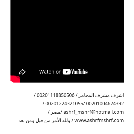
اشرف مشرف المحامي/ 00201118850506 /
00201004624392 /00201224321055 /
ashrf_mshrf@hotmail.com /مصر /
www.ashrfmshrf.com / ولله الأمر من قبل ومن بعد