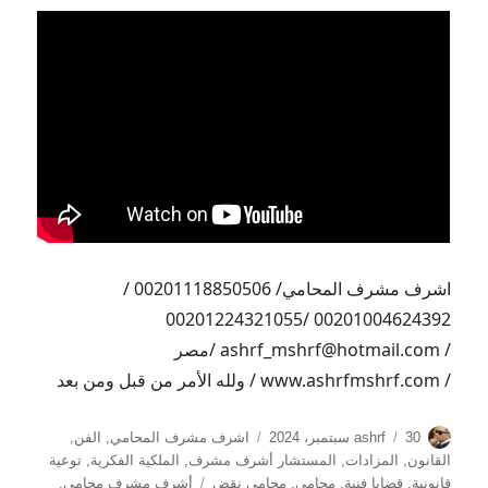
اشرف مشرف المحامي/ 00201118850506 /
00201004624392 /00201224321055
/ ashrf_mshrf@hotmail.com /مصر
/ www.ashrfmshrf.com / ولله الأمر من قبل ومن بعد
الكاتب
نُشرت
التصنيفات
30 سبتمبر، 2024
ashrf
اشرف مشرف المحامي
,
الفن
,
في
القانون
,
المزادات
,
المستشار أشرف مشرف
,
الملكية الفكرية
,
توعية
الوسوم
قانونية
,
قضايا فنية
,
محامي
,
محامي نقض
أشرف مشرف محامي
,