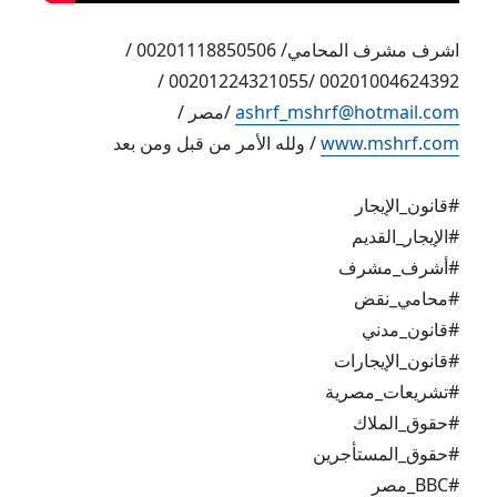
اشرف مشرف المحامي/ 00201118850506 /
00201004624392 /00201224321055 /
ashrf_mshrf@hotmail.com
/مصر /
www.mshrf.com
/ ولله الأمر من قبل ومن بعد
#قانون_الإيجار
#الإيجار_القديم
#أشرف_مشرف
#محامي_نقض
#قانون_مدني
#قانون_الإيجارات
#تشريعات_مصرية
#حقوق_الملاك
#حقوق_المستأجرين
#BBC_مصر