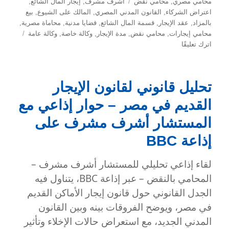
الوسوم
محامي مصري
,
محامي نقض
أشرف مشرف
,
إيجار المال الشائع
,
اعتراض الشركاء
,
القانون المدني المصري
,
المالك على الشيوع
,
بيع
بالمزاد
,
عقد الإيجار
,
قسمة المال الشائع
,
قضايا مدنية
,
محاماة مصرية
,
محامي إيجارات
,
محامي نقض
,
مدة الإيجار
,
وكالة خاصة
,
وكالة عامة
على
اترك تعليقًا
عقد
الإيجار
في
تحليل قانوني لقانون الإيجار
المال
الشائع:
القديم في مصر – حوار إذاعي مع
هل
يملك
المستشار أشرف مشرف على
الشريك
إذاعة BBC
المنفرد
حق
لقاء إذاعي تحليلي للمستشار أشرف مشرف –
التأجير؟
المحامي بالنقض – عبر إذاعة BBC، يتناول فيه
الجدل القانوني حول قانون إيجار الأماكن القديم
في مصر، ويوضح الفروقات بينه وبين القانون
المدني الجديد، مع استعراض حالات الإخلاء وتأثير