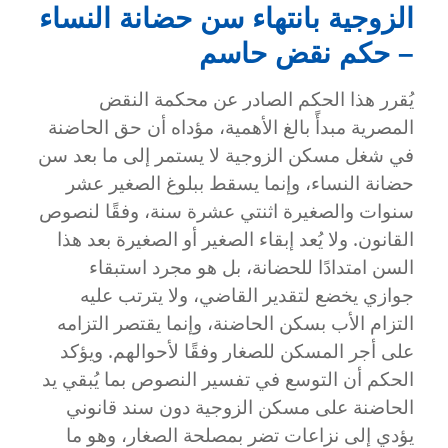
الفكرية
الزوجية بانتهاء سن حضانة النساء
في
مصر
– حكم نقض حاسم
–
حوار
يُقرر هذا الحكم الصادر عن محكمة النقض
مع
المصرية مبدأً بالغ الأهمية، مؤداه أن حق الحاضنة
المستشار
في شغل مسكن الزوجية لا يستمر إلى ما بعد سن
أشرف
مشرف
حضانة النساء، وإنما يسقط ببلوغ الصغير عشر
المحامي
سنوات والصغيرة اثنتي عشرة سنة، وفقًا لنصوص
بالنقض
القانون. ولا يُعد إبقاء الصغير أو الصغيرة بعد هذا
السن امتدادًا للحضانة، بل هو مجرد استبقاء
جوازي يخضع لتقدير القاضي، ولا يترتب عليه
التزام الأب بسكن الحاضنة، وإنما يقتصر التزامه
على أجر المسكن للصغار وفقًا لأحوالهم. ويؤكد
الحكم أن التوسع في تفسير النصوص بما يُبقي يد
الحاضنة على مسكن الزوجية دون سند قانوني
يؤدي إلى نزاعات تضر بمصلحة الصغار، وهو ما