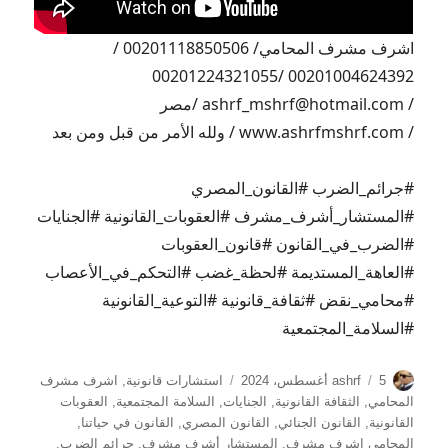
اشرف مشرف المحامي/ 00201118850506 /
00201004624392 /00201224321055
/ ashrf_mshrf@hotmail.com /مصر
/ www.ashrfmshrf.com / ولله الأمر من قبل ومن بعد
#جرائم_الضرب #القانون_المصري
#المستشار_أشرف_مشرف #العقوبات_القانونية #الجنايات
#الضرب_في_القانون #قانون_العقوبات
#العاهة_المستديمة #لحظة_غضب #التحكم_في_الأعصاب
#محامي_نقض #ثقافة_قانونية #التوعية_القانونية
#السلامة_المجتمعية
الكاتب
نُشرت
التصنيفات
5 أغسطس، 2024
ashrf
استشارات قانونية
,
اشرف مشرف
في
المحامي
,
الثقافة القانونية
,
الجنايات
,
السلامة المجتمعية
,
العقوبات
القانونية
,
القانون الجنائي
,
القانون المصري
,
القانون في حياتنا
,
المحامي اشرف مشرف
,
المستشار أشرف مشرف
,
جرائم الضرب
,