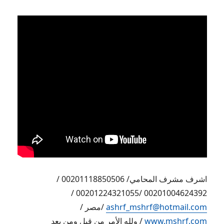
اشرف مشرف المحامي/ 00201118850506 /
00201004624392 /00201224321055 /
ashrf_mshrf@hotmail.com
/مصر /
www.mshrf.com
/ ولله الأمر من قبل ومن بعد