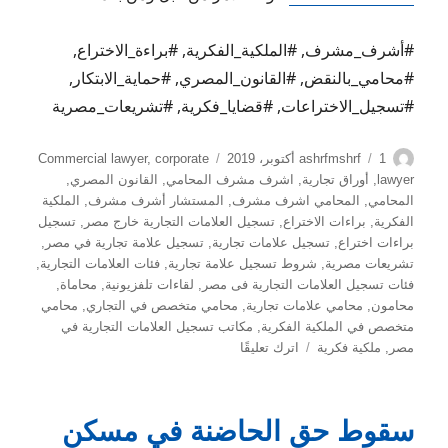
#أشرف_مشرف, #الملكية_الفكرية, #براءة_الاختراع,
#محامي_بالنقض, #القانون_المصري, #حماية_الابتكار,
#تسجيل_الاختراعات, #قضايا_فكرية, #تشريعات_مصرية
الكاتب
نُشرت
التصنيفات
1 أكتوبر، 2019
ashrfmshrf
corporate
,
Commercial lawyer
في
lawyer
,
أوراق تجارية
,
اشرف مشرف المحامي
,
القانون المصري
,
المحامي
,
المحامي اشرف مشرف
,
المستشار أشرف مشرف
,
الملكية
الفكرية
,
براءات الاختراع
,
تسجيل العلامات التجارية خارج مصر
,
تسجيل
براءات اختراع
,
تسجيل علامات تجارية
,
تسجيل علامة تجارية في مصر
,
تشريعات مصرية
,
شروط تسجيل علامة تجارية
,
فئات العلامات التجارية
,
فئات تسجيل العلامات التجارية فى مصر
,
لقاءات تلفزيونية
,
محاماة
,
محامون
,
محامي علامات تجارية
,
محامي متخصص في التجاري
,
محامي
متخصص في الملكية الفكرية
,
مكاتب تسجيل العلامات التجارية في
على
مصر
,
ملكية فكرية
اترك تعليقًا
براءات
الاختراع
وحماية
سقوط حق الحاضنة في مسكن
الملكية