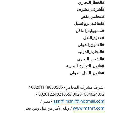
#الخطأ_التجاري
#أشرف_مشرف
#محامي_نقض
#اتفاقية_بروكسيل
#مسؤولية_الناقل
#عقود_النقل
#القانون_الدولي
#التجارة_الدولية
#الشحن_البحري
#قانون_التجارة_البحرية
#قانون_النقل_الدولي
اشرف مشرف المحامي/ 00201118850506 /
00201004624392 /00201224321055 /
ashrf_mshrf@hotmail.com
/مصر /
www.mshrf.com
/ ولله الأمر من قبل ومن بعد