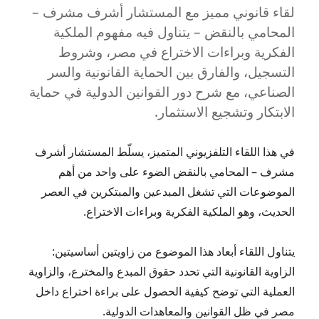
لقاء قانوني مميز مع المستشار أشرف مشرف –
مع
المستشار
المحامي بالنقض – يتناول فيه مفهوم الملكية
أشرف
الفكرية وبراءات الاختراع في مصر، وشروط
مشرف
التسجيل، والفارق بين الحماية القانونية والسر
على
إذاعة
الصناعي، مع شرح دور القوانين الدولية في حماية
BBC
الابتكار وتشجيع الاستثمار.
في هذا اللقاء التلفزيوني المتميز، يسلّط المستشار أشرف
مشرف – المحامي بالنقض الضوء على واحد من أهم
الموضوعات التي تشغل المبدعين والمبتكرين في العصر
الحديث، وهو الملكية الفكرية وبراءات الاختراع.
يتناول اللقاء أبعاد هذا الموضوع من زاويتين أساسيتين:
الزاوية القانونية التي تحدد حقوق المبدع والمخترع، والزاوية
العملية التي توضح كيفية الحصول على براءة اختراع داخل
مصر في ظل القوانين والمعاهدات الدولية.