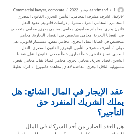
الكاتب
نُشرت
التصنيفات
1 يونيو، 2022
ashrfmshrf
corporate
,
Commercial lawyer
في
lawyer
,
اشرف مشرف المحامي
,
التأمين البحري
,
القانون المصري
,
المحامي
,
المحامي اشرف مشرف
,
دراسات قانونية
,
عقود النقل
,
قانون بحري
,
محاماة
,
محامون
,
محامي
,
محامي بحري
,
محامي متخصص
في القضايا البحرية
,
محامي متخصص في القضايا التجارية
,
محامي
متخصص في قضايا النقل البحري
,
محامي نقض
,
مستشار قانوني
,
نقل
الوسوم
دولي
أشرف مشرف
,
التأمين البحري
,
القانون المصري
,
النقل
البحري
,
تمييز قانوني
,
خطأ تجاري
,
خطأ ملاحي
,
قانون النقل
,
قضايا
الشحن
,
قضايا بحرية
,
محامي بحري
,
محامي قضايا نقل
,
محامي نقض
,
على
مسؤولية الناقل البحري
,
معاهدة لاهاي
,
معاهدة هامبورغ
اترك تعليقًا
التمييز
القانوني
بين
عقد الإيجار في المال الشائع: هل
الخطأ
الملاحي
يملك الشريك المنفرد حق
والخطأ
التأجير؟
التجاري
في
النقل
هل العقد الصادر من أحد الشركاء في المال
البحري