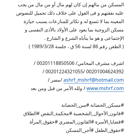
المسكن من مالهم إن كان لهم مال أو من مال من يجب
عليه نفقتهم و فى القول على خلاف ذلك تحميل للنصوص
المعينه بما لا تتسع له و تكاثر للمنازعات بسبب حيازة
مسكن الزوجية بما يعود على الأولاد بالأذى النفسى و
الإجتماعى و هو ما يتأباه الشرع و الشارع .
( الطعن رقم 86 لسنة 56 ق ، جلسة 1989/3/28 )
اشرف مشرف المحامي/ 00201118850506 /
00201004624392 /00201224321055 /
ashrf_mshrf@hotmail.com
/مصر /
www.mshrf.com
/ ولله الأمر من قبل ومن بعد
#مسكن_الحضانة #سن_الحضانة
#قانون_الأحوال_الشخصية #محكمة_النقض #الطلاق
#قضايا_الأسرة #القانون_المصري #حقوق_المرأة
#حقوق_الطفل #أجر_المسكن