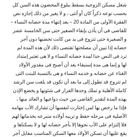
شغل مسكن الزوجية يسقط ببلوغ المحضون هذه السن كل
بحسب نوعه ذكراً كان أو أنثى ، و لا يغير من ذلك إجازه نص
الفقرة الأولى من المادة 20 – بعد إنتهاء مدة حضانه النساء –
للقاضى فى أن يأذن بإبقاء الصغير حتى سن الخامسة عشر
و الصغيرة حتى تتزوج فى يد من كانت تحضنها دون أجر
حضانه إذا تبين أن مصلحتها تقتضى ذلك لأن هذه المدة لم
ترد فى النص حدا لمدة حضانه النساء و لا هى تعتبر إمتداد
لها و إنما هى مدة إستبقاء بعد أن أصبح فى مقدور الأولاد
الغناء عن حضانه و خدمه النساء و هى بالنسبة للبنت التى
لم تتزوج قد تطول إلى ما بعد أن تكون قد بلغت سن الرشد
كاملة الأهلية و تملك وحدها القرار فى شئونها و يخضع الإذن
بهذه المدة لتقدير القاضى من حيث دواعيها و العائد منها ،
فإذا ما رخص بها لمن إختارت لنفسها أن تشارك الأب مهامه
الأصلية فى مرحله حفظ و تربيه أولاده متبرعه بخدماتها لهم
فلا إلتزام على الأب نحوها إلا بأجر حضانه لها و لا بسكناها و
يقع عليها أن تسكن الأولاد معها السكن المناسب مقابل أجر