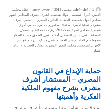
الكاتب
نُشرت
التصنيفات
1 نوفمبر، 2018
ashrfmshrf
family lawyer
,
أحكام محكمة
في
النقض
,
أحوال شخصية
,
احوال شخصية
,
اشرف مشرف المحامي
,
اشهر
محامي أحوال شخصية
,
الحضانة
,
القانون المصري
,
المحامي اشرف
مشرف
,
قضايا الأسرة
,
محاماة
,
محامون
,
محامي
,
محامي أحوال
شخصية
,
محامي اسرة
,
محكمة الأسرة
,
محكمة النقض
,
مسكن
الوسوم
الحضانة
,
نقض
أجر المسكن
,
أحكام نقض
,
الطلاق
,
حضانة الصغار
,
سقوط حق الحاضنة
,
سن الحضانة
,
شغل مسكن الزوجية
,
قوانين
الأحوال الشخصية
,
محكمة النقض المصرية
,
مسكن الحضانة
اترك
على
تعليقًا
سقوط
حق
الحاضنة
حماية الإبداع في القانون
في
مسكن
المصري – المستشار أشرف
الزوجية
بانتهاء
مشرف يشرح مفهوم الملكية
سن
الفكرية وأهميتها
حضانة
النساء
لقاء قانوني شامل مع المستشار أشرف مشرف –
–