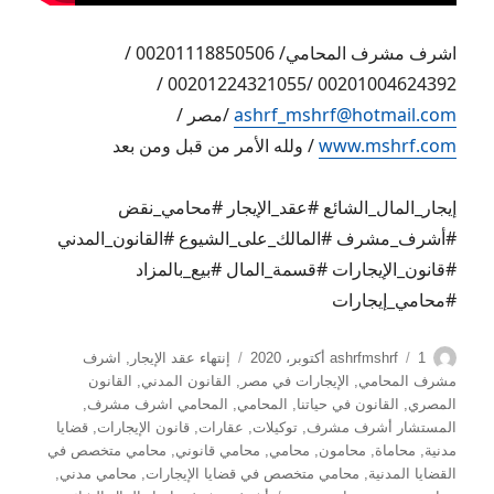
اشرف مشرف المحامي/ 00201118850506 /
00201004624392 /00201224321055 /
ashrf_mshrf@hotmail.com
/مصر /
www.mshrf.com
/ ولله الأمر من قبل ومن بعد
إيجار_المال_الشائع #عقد_الإيجار #محامي_نقض
#أشرف_مشرف #المالك_على_الشيوع #القانون_المدني
#قانون_الإيجارات #قسمة_المال #بيع_بالمزاد
#محامي_إيجارات
الكاتب
نُشرت
التصنيفات
1 أكتوبر، 2020
ashrfmshrf
إنتهاء عقد الإيجار
,
اشرف
في
مشرف المحامي
,
الإيجارات في مصر
,
القانون المدني
,
القانون
المصري
,
القانون في حياتنا
,
المحامي
,
المحامي اشرف مشرف
,
المستشار أشرف مشرف
,
توكيلات
,
عقارات
,
قانون الإيجارات
,
قضايا
مدنية
,
محاماة
,
محامون
,
محامي
,
محامي قانوني
,
محامي متخصص في
القضايا المدنية
,
محامي متخصص في قضايا الإيجارات
,
محامي مدني
,