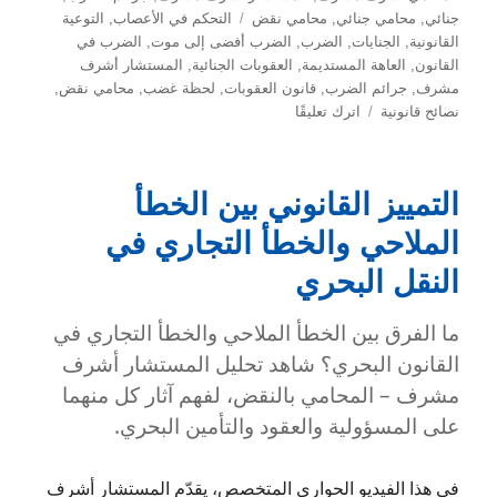
الوسوم
جنائي
,
محامي جنائي
,
محامي نقض
التحكم في الأعصاب
,
التوعية
القانونية
,
الجنايات
,
الضرب
,
الضرب أفضى إلى موت
,
الضرب في
القانون
,
العاهة المستديمة
,
العقوبات الجنائية
,
المستشار أشرف
مشرف
,
جرائم الضرب
,
قانون العقوبات
,
لحظة غضب
,
محامي نقض
,
على
نصائح قانونية
اترك تعليقًا
عقوبة
الضرب
في
التمييز القانوني بين الخطأ
القانون
المصري:
الملاحي والخطأ التجاري في
من
النقل البحري
جنحة
بسيطة
إلى
ما الفرق بين الخطأ الملاحي والخطأ التجاري في
جناية
القانون البحري؟ شاهد تحليل المستشار أشرف
خطيرة
مشرف – المحامي بالنقض، لفهم آثار كل منهما
على المسؤولية والعقود والتأمين البحري.
في هذا الفيديو الحواري المتخصص، يقدّم المستشار أشرف